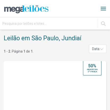
Tog
navi
IR
Leilão em São Paulo, Jundiaí
Data
1
-
2
. Página
1
de
1
.
50%
ABAIXO NA
2ª PRAÇA