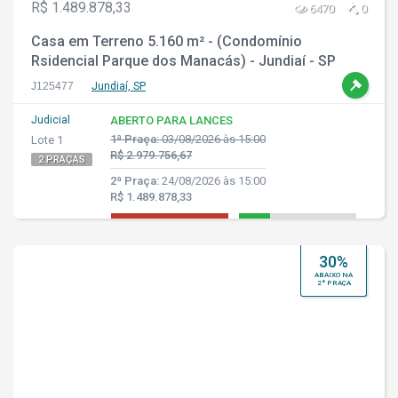
R$ 1.489.878,33
6470
0
Casa em Terreno 5.160 m² - (Condomínio
Rsidencial Parque dos Manacás) - Jundiaí - SP
J125477
Jundiaí, SP
Judicial
ABERTO PARA LANCES
1ª Praça:
03/08/2026 às 15:00
Lote 1
R$ 2.979.756,67
2 PRAÇAS
2ª Praça:
24/08/2026 às 15:00
R$ 1.489.878,33
30%
ABAIXO NA
2ª PRAÇA