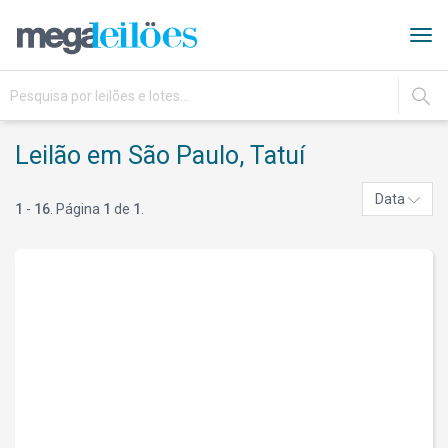
Tog
navi
IR
Leilão em São Paulo, Tatuí
Data
1
-
16
. Página
1
de
1
.