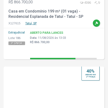
R$ 866.700,00
4386
0
Casa em Condomínio 199 m² (01 vaga) -
Residencial Esplanada de Tatuí - Tatuí - SP
X127615
Tatuí, SP
Extrajudicial
ABERTO PARA LANCES
Data:
11/08/2026 às 13:03
Lote 186
R$ 866.700,00
P. ÚNICA
40%
ABAIXO NA
2ª PRAÇA