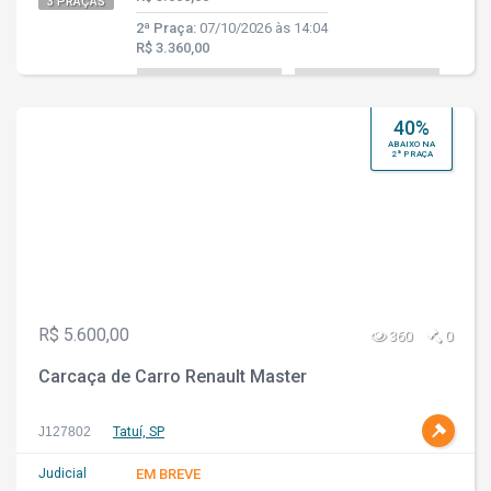
3 PRAÇAS
2ª Praça:
07/10/2026 às 14:04
R$ 3.360,00
40%
ABAIXO NA
2ª PRAÇA
R$ 5.600,00
360
0
Carcaça de Carro Renault Master
J127802
Tatuí, SP
Judicial
EM BREVE