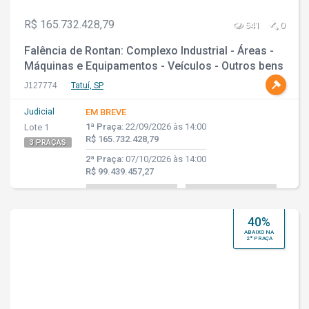
R$ 165.732.428,79
541
0
Falência de Rontan: Complexo Industrial - Áreas -
Máquinas e Equipamentos - Veículos - Outros bens
J127774
Tatuí, SP
Judicial
EM BREVE
1ª Praça:
22/09/2026 às 14:00
Lote 1
R$ 165.732.428,79
3 PRAÇAS
2ª Praça:
07/10/2026 às 14:00
R$ 99.439.457,27
40%
ABAIXO NA
2ª PRAÇA