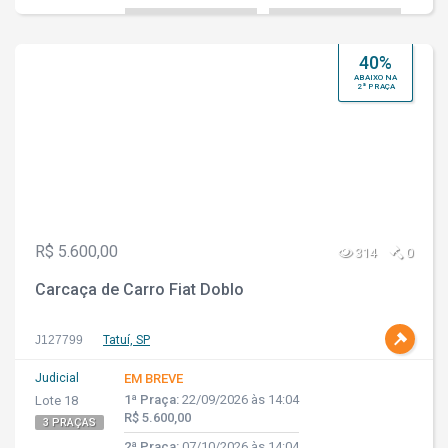
40%
ABAIXO NA
2ª PRAÇA
R$ 5.600,00
314
0
Carcaça de Carro Fiat Doblo
J127799
Tatuí, SP
Judicial
EM BREVE
1ª Praça:
22/09/2026 às 14:04
Lote 18
R$ 5.600,00
3 PRAÇAS
2ª Praça:
07/10/2026 às 14:04