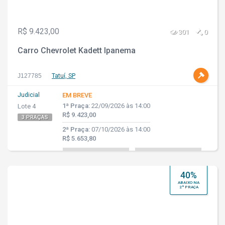
R$ 9.423,00
301
0
Carro Chevrolet Kadett Ipanema
J127785
Tatuí, SP
Judicial
EM BREVE
1ª Praça:
22/09/2026 às 14:00
Lote 4
R$ 9.423,00
3 PRAÇAS
2ª Praça:
07/10/2026 às 14:00
R$ 5.653,80
40%
ABAIXO NA
2ª PRAÇA