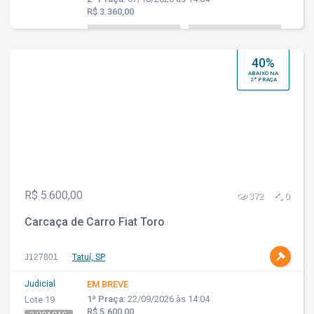
R$ 3.360,00
40%
ABAIXO NA
2ª PRAÇA
R$ 5.600,00
372
0
Carcaça de Carro Fiat Toro
J127801
Tatuí, SP
Judicial
EM BREVE
1ª Praça:
22/09/2026 às 14:04
Lote 19
R$ 5.600,00