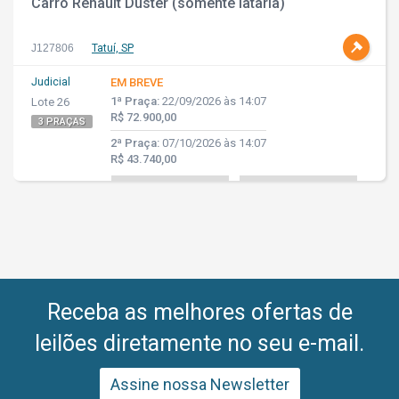
Carro Renault Duster (somente lataria)
J127806
Tatuí, SP
Judicial
EM BREVE
1ª Praça:
22/09/2026 às 14:07
Lote 26
R$ 72.900,00
3 PRAÇAS
2ª Praça:
07/10/2026 às 14:07
R$ 43.740,00
Receba as melhores ofertas de
leilões diretamente no seu e-mail.
Assine nossa Newsletter