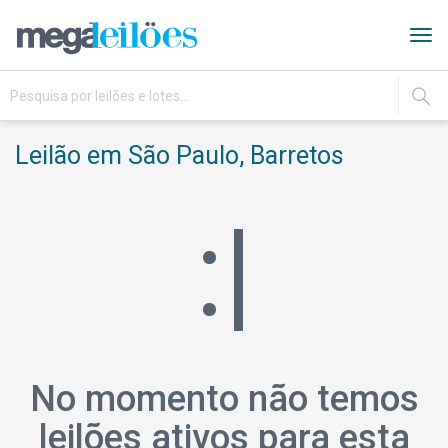
Tog
navi
IR
Leilão em São Paulo, Barretos
:|
No momento não temos
leilões ativos para esta