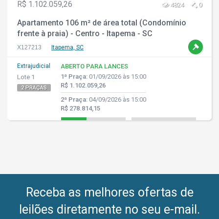
R$ 1.102.059,26
4824
0
Apartamento 106 m² de área total (Condomínio
frente à praia) - Centro - Itapema - SC
X127213
Itapema, SC
Extrajudicial
ABERTO PARA LANCES
1ª Praça:
01/09/2026 às 15:00
Lote 1
R$ 1.102.059,26
2 PRAÇAS
2ª Praça:
04/09/2026 às 15:00
R$ 278.814,15
Receba as melhores ofertas de
leilões diretamente no seu e-mail.