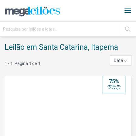
Tog
navi
IR
Leilão em Santa Catarina, Itapema
Data
1
-
1
. Página
1
de
1
.
75%
ABAIXO NA
2ª PRAÇA