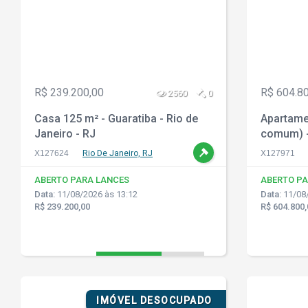
R$ 239.200,00
R$ 604.8
2560
0
Casa 125 m² - Guaratiba - Rio de
Apartamen
Janeiro - RJ
comum) -
Janeiro -
X127624
Rio De Janeiro, RJ
X127971
ABERTO PARA LANCES
ABERTO PA
Data:
11/08/2026 às 13:12
Data:
11/08/
R$ 239.200,00
R$ 604.800,
IMÓVEL DESOCUPADO