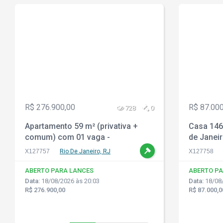
R$ 276.900,00
R$ 87.000
728
0
Apartamento 59 m² (privativa +
Casa 146
comum) com 01 vaga -
de Janeir
Jacarepaguá - Rio de Janeiro - RJ
X127757
Rio De Janeiro, RJ
X127758
ABERTO PARA LANCES
ABERTO PA
Data:
18/08/2026 às 20:03
Data:
18/08/
R$ 276.900,00
R$ 87.000,0