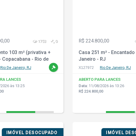
00,00
R$ 224.800,00
1753
0
to 103 m² (privativa +
Casa 251 m² - Encantado 
 Copacabana - Rio de
Janeiro - RJ
 RJ
Rio De Janeiro, RJ
X127972
Rio De Janeiro, RJ
RA LANCES
ABERTO PARA LANCES
2026 às 13:25
Data:
11/08/2026 às 13:26
00
R$ 224.800,00
IMÓVEL DESOCUPADO
IMÓVEL DE