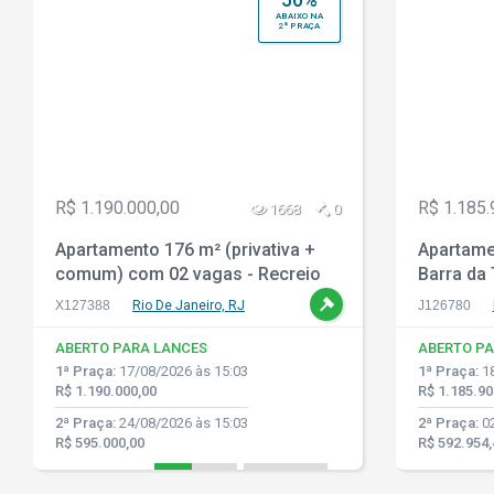
ABAIXO NA
2ª PRAÇA
R$ 1.190.000,00
R$ 1.185.
1668
0
Apartamento 176 m² (privativa +
Apartame
comum) com 02 vagas - Recreio
Barra da 
dos Bandeirantes - Rio de Janeiro
RJ
X127388
Rio De Janeiro, RJ
J126780
- RJ
ABERTO PARA LANCES
ABERTO PA
1ª Praça:
17/08/2026 às 15:03
1ª Praça:
18
R$ 1.190.000,00
R$ 1.185.90
2ª Praça:
24/08/2026 às 15:03
2ª Praça:
02
R$ 595.000,00
R$ 592.954,