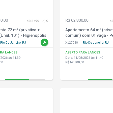
00,00
R$ 62.800,00
3796
0
to 72 m² (privativa +
Apartamento 64 m² (priva
nid. 101) - Higienópolis
comum) com 01 vaga - P
Janeiro - RJ
Circular - Rio de Janeiro 
Rio De Janeiro, RJ
X127530
Rio De Janeiro, RJ
RA LANCES
ABERTO PARA LANCES
2026 às 11:39
Data:
11/08/2026 às 11:40
00
R$ 62.800,00