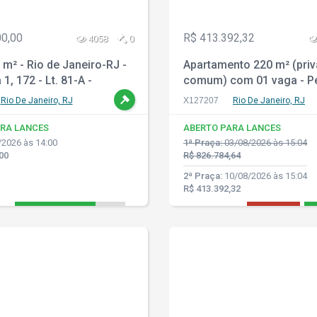
00,00
R$ 413.392,32
4058
0
m² - Rio de Janeiro-RJ -
Apartamento 220 m² (priv
1, 172 - Lt. 81-A -
comum) com 01 vaga - P
o
Rio de Janeiro - RJ
Rio De Janeiro, RJ
X127207
Rio De Janeiro, RJ
RA LANCES
ABERTO PARA LANCES
2026 às 14:00
1ª Praça:
03/08/2026 às 15:04
00
R$ 826.784,64
2ª Praça:
10/08/2026 às 15:04
R$ 413.392,32