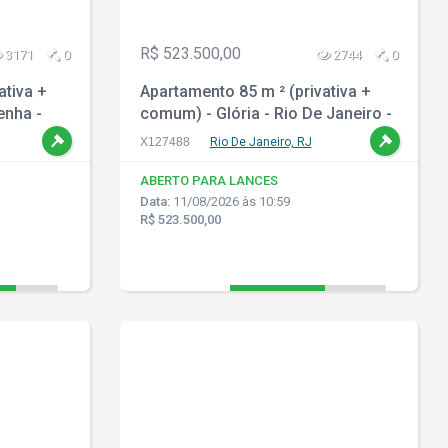
R$ 523.500,00
3171
0
2744
0
ativa +
Apartamento 85 m ² (privativa +
enha -
comum) - Glória - Rio De Janeiro -
RJ
X127488
Rio De Janeiro, RJ
ABERTO PARA LANCES
Data:
11/08/2026 às 10:59
R$ 523.500,00