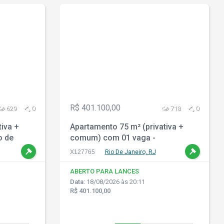
R$ 401.100,00
629
0
718
0
tiva +
Apartamento 75 m² (privativa +
o de
comum) com 01 vaga -
Jacarepaguá - Rio de Janeiro - RJ
X127765
Rio De Janeiro, RJ
ABERTO PARA LANCES
Data:
18/08/2026 às 20:11
R$ 401.100,00