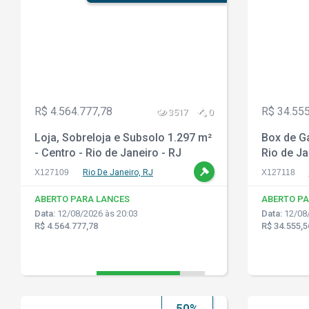
R$ 4.564.777,78
R$ 34.555
3517
0
Loja, Sobreloja e Subsolo 1.297 m²
Box de G
- Centro - Rio de Janeiro - RJ
Rio de Ja
X127109
Rio De Janeiro, RJ
X127118
ABERTO PARA LANCES
ABERTO PA
Data:
12/08/2026 às 20:03
Data:
12/08/
R$ 4.564.777,78
R$ 34.555,5
50%