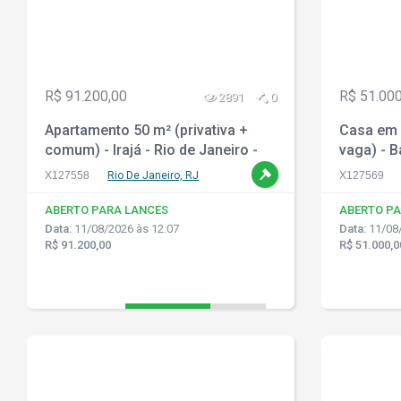
R$ 91.200,00
R$ 51.000
2891
0
Apartamento 50 m² (privativa +
Casa em 
comum) - Irajá - Rio de Janeiro -
vaga) - B
RJ
X127558
Rio De Janeiro, RJ
X127569
ABERTO PARA LANCES
ABERTO PA
Data:
11/08/2026 às 12:07
Data:
11/08/
R$ 91.200,00
R$ 51.000,0