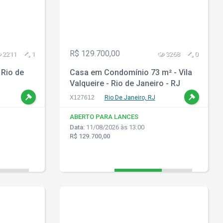
R$ 129.700,00
2211
1
3268
0
 Rio de
Casa em Condomínio 73 m² - Vila
Valqueire - Rio de Janeiro - RJ
X127612
Rio De Janeiro, RJ
ABERTO PARA LANCES
Data:
11/08/2026 às 13:00
R$ 129.700,00