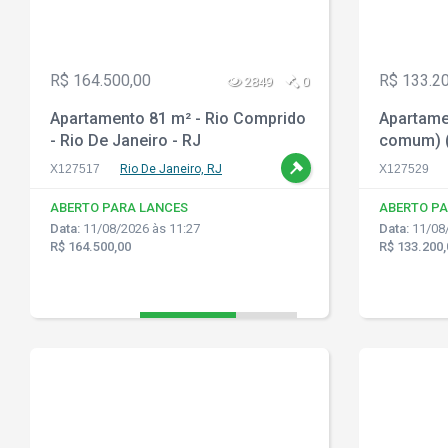
R$ 164.500,00
R$ 133.2
2849
0
Apartamento 81 m² - Rio Comprido
Apartamen
- Rio De Janeiro - RJ
comum) (U
- Rio de 
X127517
Rio De Janeiro, RJ
X127529
ABERTO PARA LANCES
ABERTO PA
Data:
11/08/2026 às 11:27
Data:
11/08/
R$ 164.500,00
R$ 133.200,