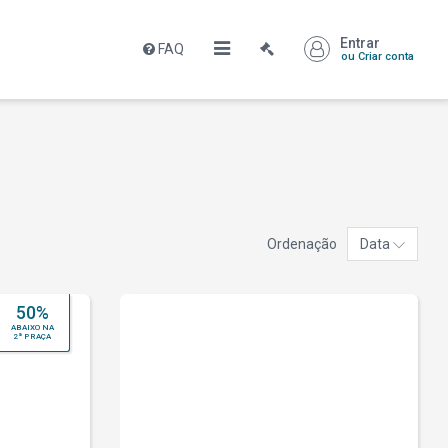
Entrar
FAQ
ou Criar conta
Ordenação
Data
50%
ABAIXO NA
2ª PRAÇA