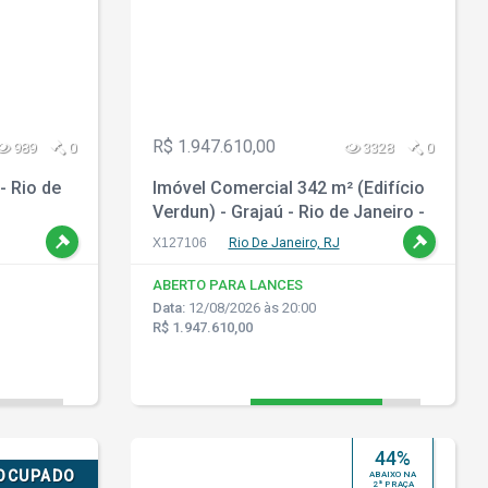
R$ 1.947.610,00
989
0
3328
0
- Rio de
Imóvel Comercial 342 m² (Edifício
Verdun) - Grajaú - Rio de Janeiro -
RJ
X127106
Rio De Janeiro, RJ
ABERTO PARA LANCES
Data:
12/08/2026 às 20:00
R$ 1.947.610,00
44%
SOCUPADO
ABAIXO NA
2ª PRAÇA