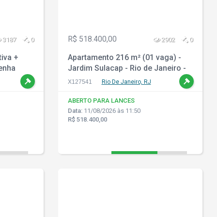
R$ 518.400,00
3187
0
2902
0
tiva +
Apartamento 216 m² (01 vaga) -
enha
Jardim Sulacap - Rio de Janeiro -
- RJ
RJ
X127541
Rio De Janeiro, RJ
ABERTO PARA LANCES
Data:
11/08/2026 às 11:50
R$ 518.400,00