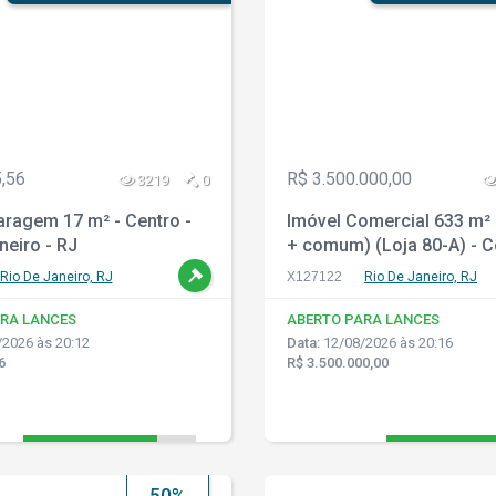
,56
R$ 3.500.000,00
3219
0
aragem 17 m² - Centro -
Imóvel Comercial 633 m² (
neiro - RJ
+ comum) (Loja 80-A) - C
Rio de Janeiro - RJ
Rio De Janeiro, RJ
X127122
Rio De Janeiro, RJ
RA LANCES
ABERTO PARA LANCES
2026 às 20:12
Data:
12/08/2026 às 20:16
6
R$ 3.500.000,00
50%