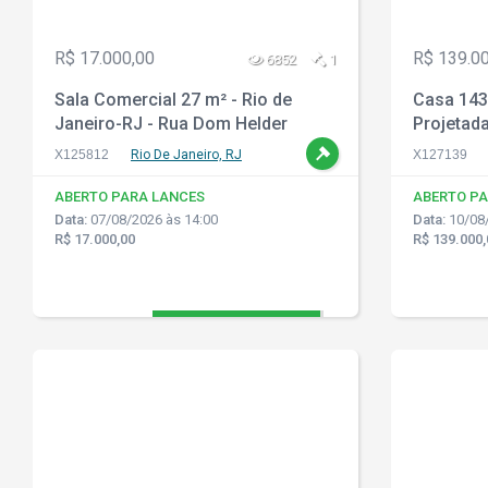
R$ 17.000,00
R$ 139.0
6852
1
Sala Comercial 27 m² - Rio de
Casa 143 
Janeiro-RJ - Rua Dom Helder
Projetada 
Camará, 5.644 - Sala 1108 -
Realeng
X125812
Rio De Janeiro, RJ
X127139
Engenho de Dentro
ABERTO PARA LANCES
ABERTO PA
Data:
07/08/2026 às 14:00
Data:
10/08/
R$ 17.000,00
R$ 139.000,