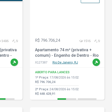
R$ 796.706,24
3486
0
1516
0
privativa
Apartamento 74 m² (privativa +
entro -
comum) - Engenho de Dentro - Rio
de Janeiro - RJ
X127387
Rio De Janeiro, RJ
ABERTO PARA LANCES
1ª Praça:
17/08/2026 às 15:02
R$ 796.706,24
2ª Praça:
24/08/2026 às 15:02
R$ 448.428,91