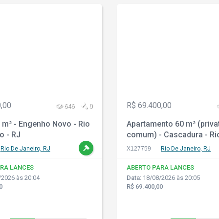
,00
R$ 69.400,00
646
0
 m² - Engenho Novo - Rio
Apartamento 60 m² (priva
o - RJ
comum) - Cascadura - Ri
Janeiro - RJ
Rio De Janeiro, RJ
X127759
Rio De Janeiro, RJ
RA LANCES
ABERTO PARA LANCES
2026 às 20:04
Data:
18/08/2026 às 20:05
0
R$ 69.400,00