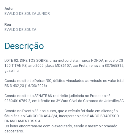
Autor
EVALDO DE SOUZA JUNIOR
Réu
EVALDO DE SOUZA
Descrição
LOTE 02: DIREITOS SOBRE: uma motocicleta, marca HONDA, modelo CG
150 TITAN KS, ano 2005, placa MDE6107, cor Preta, renavam 837565812,
gasolina.
Consta no site do Detran/SC, débitos vinculados ao veículo no valor total
R$ 3.432,23 (16/03/2026).
Consta no site do SENATRAN restrição judiciária no Processo nº
03804016789-2, em trâmite na 3ª Vara Cível da Comarca de Joinville/SC.
Consta no Evento 88 dos autos, que o veículo foi dado em alienação
fiduciária ao BANCO FINASA S/A, incorporado pelo BANCO BRADESCO
FINANCIAMENTOS S.A.
Os bens encontram-se com o executado, sendo o mesmo nomeado
depositário.