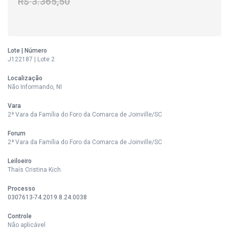
R$ 3.365,50
Lote | Número
J122187 | Lote 2
Localização
Não Informando, NI
Vara
2ª Vara da Família do Foro da Comarca de Joinville/SC
Forum
2ª Vara da Família do Foro da Comarca de Joinville/SC
Leiloeiro
Thaís Cristina Kich
Processo
0307613-74.2019.8.24.0038
Controle
Não aplicável