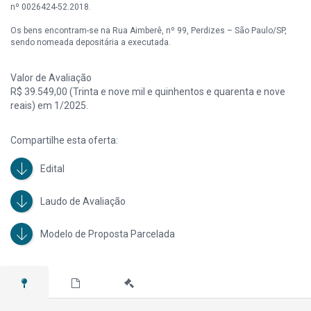
nº 0026424-52.2018.
Os bens encontram-se na Rua Aimberê, nº 99, Perdizes – São Paulo/SP,
sendo nomeada depositária a executada.
Débitos desta ação no valor de R$ 1.208.321,93 (março/2021).
Valor de Avaliação
R$ 39.549,00 (Trinta e nove mil e quinhentos e quarenta e nove
reais) em 1/2025.
Compartilhe esta oferta:
Edital
Laudo de Avaliação
Modelo de Proposta Parcelada