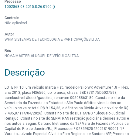
Processo
1002868-03.2015.8.26.0100 ()
Controle
Não aplicável
Autor
WHM SISTEMAS DE TECNOLOGIA E PARTICIPAÇÕES LTDA
Réu
NOVA MASTER ALUGUEL DE VEÍCULOS LTDA
Descrição
LOTE Nº 10: um veículo marca Fiat, modelo Palio WK Adventure 1.8 – Flex,
ano 2013, placa FIS6560, cor branca, chassi 9BD373175D5027593,
combustível álcool/gasolina, renavam 00508863180. Consta no site da
Secretaria da Fazenda do Estado de São Paulo débitos vinculados ao
veículo no valor total R$ 9.154,38, e débitos na Dívida Ativa no valor de R$
7.485,87 (14/04/2026). Consta no site do DETRAN/SP Bloqueio Judicial –
Renajud. Consta no site do SENATRAN restrição judiciária desses autos e
nos autos a seguir: Cartório Eletrônico da 12ª Vara de Fazenda Pública da
Capital do Rio de Janeiro/RJ, Processo nº 02359825420218190001; 1ª
Vara do Juizado Especial Cível do Foro Regional de Santana/SP, Processo