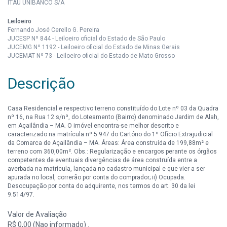
ITAÚ UNIBANCO S/A
Leiloeiro
Fernando José Cerello G. Pereira
JUCESP Nº 844 - Leiloeiro oficial do Estado de São Paulo
JUCEMG Nº 1192 - Leiloeiro oficial do Estado de Minas Gerais
JUCEMAT Nº 73 - Leiloeiro oficial do Estado de Mato Grosso
Descrição
Casa Residencial e respectivo terreno constituído do Lote nº 03 da Quadra
nº 16, na Rua 12 s/nº, do Loteamento (Bairro) denominado Jardim de Alah,
em Açailândia – MA. O imóvel encontra-se melhor descrito e
caracterizado na matrícula nº 5.947 do Cartório do 1º Ofício Extrajudicial
da Comarca de Açailândia – MA. Áreas: Área construída de 199,88m² e
terreno com 360,00m². Obs.: Regularização e encargos perante os órgãos
competentes de eventuais divergências de área construída entre a
averbada na matrícula, lançada no cadastro municipal e que vier a ser
apurada no local, correrão por conta do comprador; ii) Ocupada.
Desocupação por conta do adquirente, nos termos do art. 30 da lei
9.514/97.
Valor de Avaliação
R$ 0,00 (Nao informado) .