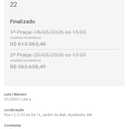
22
Finalizado
1ª Praça:
18/05/2026 às 15:05
HORÁRIO DE BRASÍLIA
R$ 613.063,48
2ª Praça:
25/05/2026 às 15:05
HORÁRIO DE BRASÍLIA
R$ 363.658,49
Lote | Número
X123933 | Lote 6
Localização
Rua 12, Lt 03 da Qd 16, Jardim de Alah, Açailândia, MA
Comitente