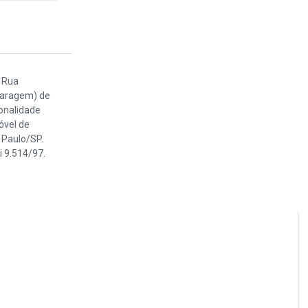
a Rua
 garagem) de
onalidade
óvel de
 Paulo/SP.
i 9.514/97.