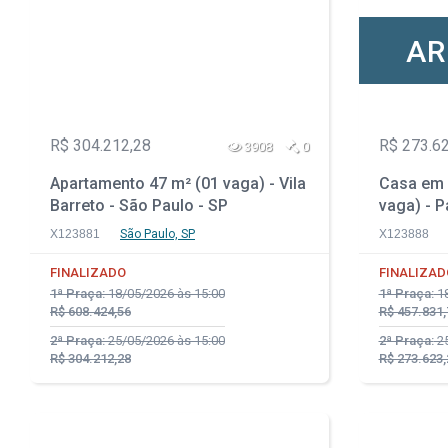
AR
R$ 304.212,28
R$ 273.6
3908
0
Apartamento 47 m² (01 vaga) - Vila
Casa em 
Barreto - São Paulo - SP
vaga) - P
Sumaré -
X123881
São Paulo, SP
X123888
FINALIZADO
FINALIZAD
1ª Praça:
18/05/2026 às 15:00
1ª Praça:
18
R$ 608.424,56
R$ 457.831,
2ª Praça:
25/05/2026 às 15:00
2ª Praça:
25
R$ 304.212,28
R$ 273.623,