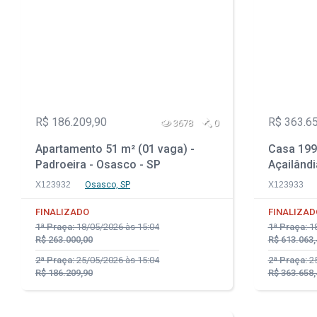
R$ 186.209,90
R$ 363.6
3678
0
Apartamento 51 m² (01 vaga) -
Casa 199 
Padroeira - Osasco - SP
Açailândi
X123932
Osasco, SP
X123933
FINALIZADO
FINALIZAD
1ª Praça:
18/05/2026 às 15:04
1ª Praça:
18
R$ 263.000,00
R$ 613.063,
2ª Praça:
25/05/2026 às 15:04
2ª Praça:
25
R$ 186.209,90
R$ 363.658,