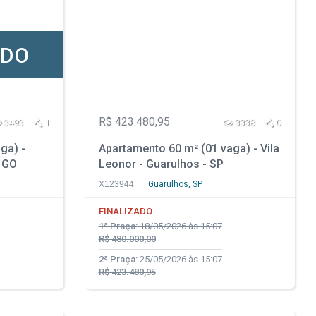
ADO
R$ 423.480,95
3493
1
3338
0
ga) -
Apartamento 60 m² (01 vaga) - Vila
- GO
Leonor - Guarulhos - SP
X123944
Guarulhos, SP
FINALIZADO
1ª Praça:
18/05/2026 às 15:07
R$ 480.000,00
2ª Praça:
25/05/2026 às 15:07
R$ 423.480,95