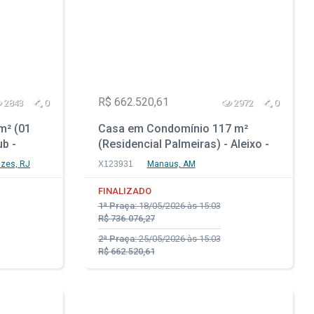
R$ 662.520,61
2843
0
2972
0
m² (01
Casa em Condomínio 117 m²
ub -
(Residencial Palmeiras) - Aleixo -
- RJ
Manaus - AM
zes, RJ
X123931
Manaus, AM
FINALIZADO
1ª Praça:
18/05/2026 às 15:03
R$ 736.076,27
2ª Praça:
25/05/2026 às 15:03
R$ 662.520,61