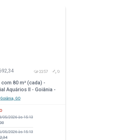
692,34
2257
0
 com 80 m² (cada) -
al Aquários II - Goiânia -
Goiânia, GO
O
/05/2026 às 15:13
00
/05/2026 às 15:13
2,34