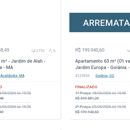
ARREMAT
58,49
R$ 199.940,60
2755
0
m² - Jardim de Alah -
Apartamento 63 m² (01 va
a - MA
Jardim Europa - Goiânia 
Açailândia, MA
X123934
Goiânia, GO
O
FINALIZADO
/05/2026 às 15:05
1ª Praça:
18/05/2026 às 15:06
48
R$ 399.881,20
/05/2026 às 15:05
2ª Praça:
25/05/2026 às 15:06
49
R$ 199.940,60