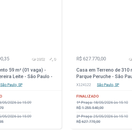
90,35
R$ 627.770,00
2852
0
nto 59 m² (01 vaga) -
Casa em Terreno de 310 
reira Leite - São Paulo -
Parque Peruche - São Pau
São Paulo, SP
X124122
São Paulo, SP
O
FINALIZADO
/05/2026 às 15:09
1ª Praça:
18/05/2026 às 15:10
70
R$ 1.255.540,00
/05/2026 às 15:09
2ª Praça:
25/05/2026 às 15:10
35
R$ 627.770,00