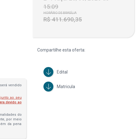
15:09
HORÁRIO DE BRASÍLIA
R$ 411.690,35
Compartilhe esta oferta:
Edital
será vendido
Matricula
 junto ao seu
fera devido ao
penalidades do
ante, por meio
além da pena