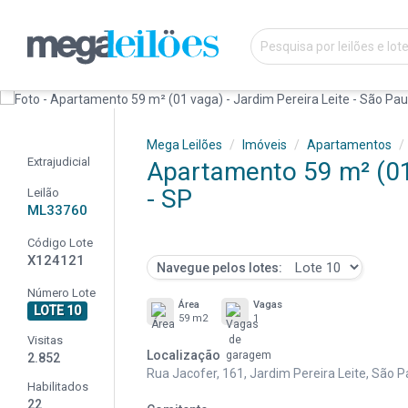
Mega Leilões
Imóveis
Apartamentos
Extrajudicial
Apartamento 59 m² (01 
- SP
Leilão
ML33760
Código Lote
X124121
Navegue pelos lotes:
Número Lote
Área
Vagas
LOTE 10
59 m2
1
Visitas
Localização
2.852
Rua Jacofer, 161, Jardim Pereira Leite, São P
Habilitados
22