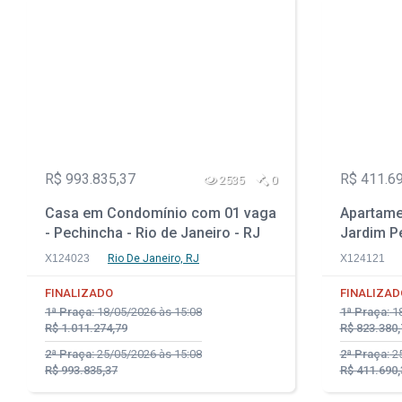
R$ 993.835,37
R$ 411.6
2535
0
Casa em Condomínio com 01 vaga
Apartame
- Pechincha - Rio de Janeiro - RJ
Jardim Pe
SP
X124023
Rio De Janeiro, RJ
X124121
FINALIZADO
FINALIZAD
1ª Praça:
18/05/2026 às 15:08
1ª Praça:
18
R$ 1.011.274,79
R$ 823.380,
2ª Praça:
25/05/2026 às 15:08
2ª Praça:
25
R$ 993.835,37
R$ 411.690,