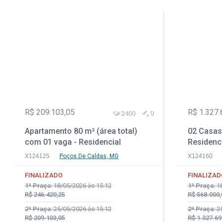
R$ 209.103,05
R$ 1.327.
2460
0
Apartamento 80 m² (área total)
02 Casas
com 01 vaga - Residencial
Residenci
Veredas - Poços de Caldas - MG
GO
X124125
Poços De Caldas, MG
X124160
FINALIZADO
FINALIZAD
1ª Praça:
18/05/2026 às 15:12
1ª Praça:
18
R$ 246.420,25
R$ 568.000,
2ª Praça:
25/05/2026 às 15:12
2ª Praça:
25
R$ 209.103,05
R$ 1.327.69