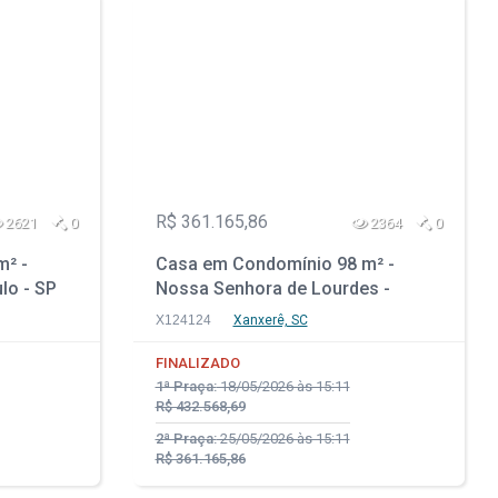
R$ 361.165,86
2621
0
2364
0
m² -
Casa em Condomínio 98 m² -
lo - SP
Nossa Senhora de Lourdes -
Xanxerê - SC
X124124
Xanxerê, SC
FINALIZADO
1ª Praça:
18/05/2026 às 15:11
R$ 432.568,69
2ª Praça:
25/05/2026 às 15:11
R$ 361.165,86