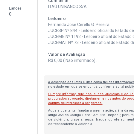
Comitente
ITAÚ UNIBANCO S/A
Lances
0
Leiloeiro
Fernando José Cerello G. Pereira
JUCESP Nº 844 - Leiloeiro oficial do Estado d
JUCEMG Nº 1192 - Leiloeiro oficial do Estado 
JUCEMAT Nº 73 - Leiloeiro oficial do Estado 
Valor de Avaliação
R$ 0,00 ( Nao informado) .
A descrição dos lotes é uma cópia fiel das informaçõe
no estado em que se encontra conforme edital publica
Cumpre informar, que nos leilões Judiciais e de Fa
procurador/advogado
, diretamente nos autos do pr
conflito de interesses a ser gerado.
Aquele que tentar fraudar a arrematação, além da repa
artigo 358 do Código Penal: Art. 358 - Impedir, pertur
de violência, grave ameaça, fraude ou oferecimen
correspondente à violência.