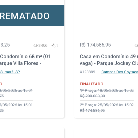
REMATADO
23,25
R$ 174.586,95
3466
1
Condomínio 68 m² (01
Casa em Condomínio 49 
arque Villa Flores -
vaga) - Parque Jockey Cl
 SP
Campos dos Goytacazes 
Sumaré, SP
X123889
Campos Dos Goytaca
O
FINALIZADO
/05/2026 às 15:01
1ª Praça:
18/05/2026 às 15:02
75
R$ 200.000,00
/05/2026 às 15:01
2ª Praça:
25/05/2026 às 15:02
25
R$ 174.586,95