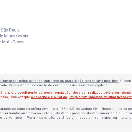
e São Paulo
de Minas Gerais
de Mato Grosso
s fornecidas pelos cartórios, comitente ou outro órgão responsável pelo bem.
O bem 
do. Reservamo-nos o direito de corrigir possíveis erros de digitação.
lência, o procedimento do pós-arrematação, deve ser realizado pelo arrematante
ocesso, uma vez que
o Leiloeiro é auxiliar da justiça e está impedido de atuar nessa es
ração do dano na esfera cível - arts. 186 e 927 do Código Civil - ficará sujeito as 
bar ou fraudar arrematação judicial; afastar ou procurar afastar concorrente ou licit
to de vantagem: Pena - detenção, de 2 (dois) meses a 1 (um) ano, ou multa, 