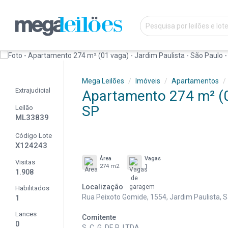
Mega Leilões
Imóveis
Apartamentos
Extrajudicial
Apartamento 274 m² (01
SP
Leilão
ML33839
Código Lote
X124243
Área
Vagas
Visitas
274 m2
1
1.908
Localização
Habilitados
Rua Peixoto Gomide, 1554, Jardim Paulista, S
1
Lances
Comitente
0
S. C. G. DE R. LTDA