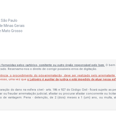
e São Paulo
de Minas Gerais
de Mato Grosso
s fornecidas pelos cartórios, comitente ou outro órgão responsável pelo bem.
O bem 
do. Reservamo-nos o direito de corrigir possíveis erros de digitação.
lência, o procedimento do pós-arrematação, deve ser realizado pelo arrematante
ocesso, uma vez que
o Leiloeiro é auxiliar da justiça e está impedido de atuar nessa es
ração do dano na esfera cível - arts. 186 e 927 do Código Civil - ficará sujeito as 
bar ou fraudar arrematação judicial; afastar ou procurar afastar concorrente ou licit
to de vantagem: Pena - detenção, de 2 (dois) meses a 1 (um) ano, ou multa, 