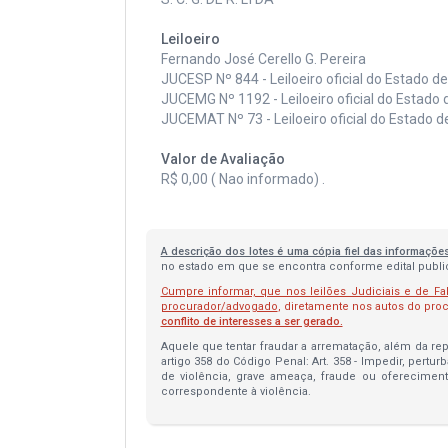
Leiloeiro
Fernando José Cerello G. Pereira
JUCESP Nº 844 - Leiloeiro oficial do Estado d
JUCEMG Nº 1192 - Leiloeiro oficial do Estado 
JUCEMAT Nº 73 - Leiloeiro oficial do Estado 
Valor de Avaliação
R$ 0,00 ( Nao informado) .
A descrição dos lotes é uma cópia fiel das informaçõe
no estado em que se encontra conforme edital publica
Cumpre informar, que nos leilões Judiciais e de Fa
procurador/advogado
, diretamente nos autos do pr
conflito de interesses a ser gerado.
Aquele que tentar fraudar a arrematação, além da repa
artigo 358 do Código Penal: Art. 358 - Impedir, pertur
de violência, grave ameaça, fraude ou oferecimen
correspondente à violência.