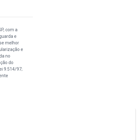
SP, com a
 guarda e
se melhor
ularização e
ada no
ação do
ei 9.514/97;
ente