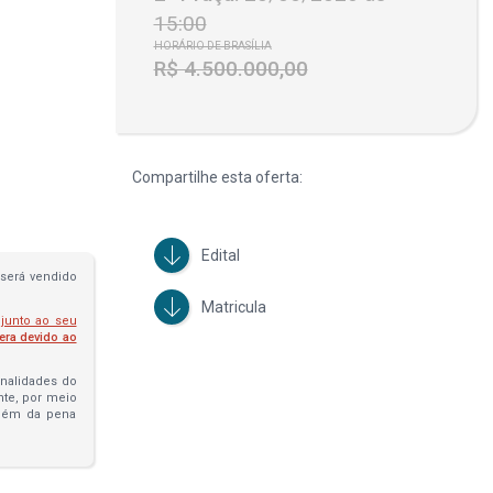
15:00
HORÁRIO DE BRASÍLIA
R$ 4.500.000,00
Compartilhe esta oferta:
Edital
será vendido
Matricula
 junto ao seu
fera devido ao
penalidades do
ante, por meio
além da pena