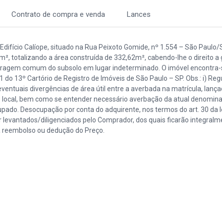
Contrato de compra e venda
Lances
Edifício Calíope, situado na Rua Peixoto Gomide, nº 1.554 – São Paulo/
², totalizando a área construída de 332,62m², cabendo-lhe o direito a
aragem comum do subsolo em lugar indeterminado. O imóvel encontra-
1 do 13º Cartório de Registro de Imóveis de São Paulo – SP. Obs.: i) Reg
ntuais divergências de área útil entre a averbada na matrícula, lanç
no local, bem como se entender necessário averbação da atual denomin
upado. Desocupação por conta do adquirente, nos termos do art. 30 da l
r levantados/diligenciados pelo Comprador, dos quais ficarão integralm
 a reembolso ou dedução do Preço.