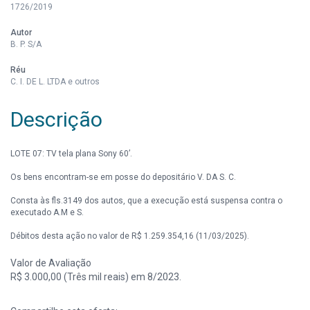
1726/2019
Autor
B. P. S/A
Réu
C. I. DE L. LTDA e outros
Descrição
LOTE 07: TV tela plana Sony 60’.
Os bens encontram-se em posse do depositário V. DA S. C.
Consta às fls.3149 dos autos, que a execução está suspensa contra o
executado A.M e S.
Débitos desta ação no valor de R$ 1.259.354,16 (11/03/2025).
Valor de Avaliação
R$ 3.000,00 (Três mil reais) em 8/2023.