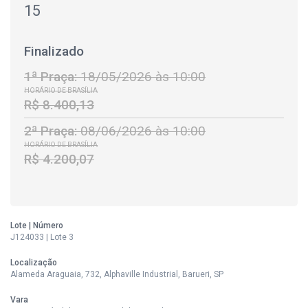
15
Finalizado
1ª Praça:
18/05/2026 às 10:00
HORÁRIO DE BRASÍLIA
R$ 8.400,13
2ª Praça:
08/06/2026 às 10:00
HORÁRIO DE BRASÍLIA
R$ 4.200,07
Lote | Número
J124033 | Lote 3
Localização
Alameda Araguaia, 732, Alphaville Industrial, Barueri, SP
Vara