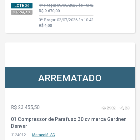
1ª Praça:
09/06/2026 às 10:42
LOTE 26
R$ 9.670,00
3 PRAÇAS
3ª Praça:
02/07/2026 às 10:42
R$ 1,00
ARREMATADO
R$ 23.455,50
2902
28
01 Compressor de Parafuso 30 cv marca Gardnen
Denver
J124012
Maracajá, SC