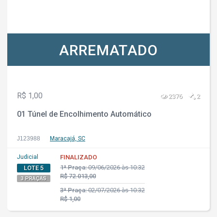
ARREMATADO
R$ 1,00
2376
2
01 Túnel de Encolhimento Automático
J123988
Maracajá, SC
Judicial
FINALIZADO
1ª Praça:
09/06/2026 às 10:32
LOTE 5
R$ 72.013,00
3 PRAÇAS
3ª Praça:
02/07/2026 às 10:32
R$ 1,00