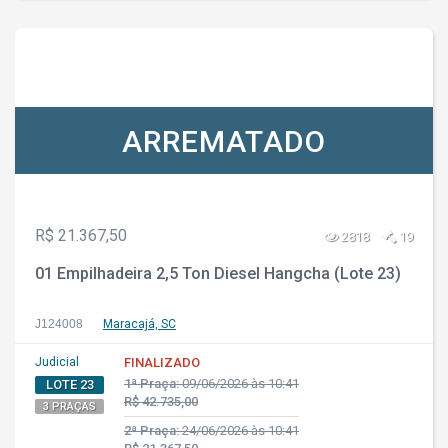
ARREMATADO
R$ 21.367,50
2818
19
01 Empilhadeira 2,5 Ton Diesel Hangcha (Lote 23)
J124008
Maracajá, SC
Judicial
FINALIZADO
1ª Praça:
09/06/2026 às 10:41
LOTE 23
R$ 42.735,00
3 PRAÇAS
2ª Praça:
24/06/2026 às 10:41