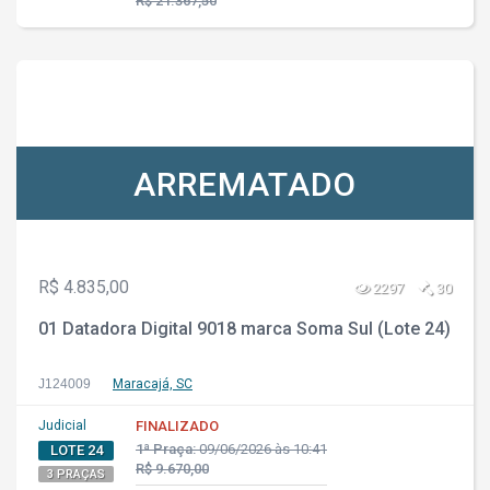
R$ 21.367,50
ARREMATADO
R$ 4.835,00
2297
30
01 Datadora Digital 9018 marca Soma Sul (Lote 24)
J124009
Maracajá, SC
Judicial
FINALIZADO
1ª Praça:
09/06/2026 às 10:41
LOTE 24
R$ 9.670,00
3 PRAÇAS