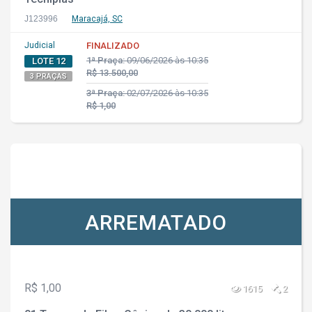
J123996
Maracajá, SC
Judicial
FINALIZADO
1ª Praça:
09/06/2026 às 10:35
LOTE 12
R$ 13.500,00
3 PRAÇAS
3ª Praça:
02/07/2026 às 10:35
R$ 1,00
ARREMATADO
R$ 1,00
1615
2