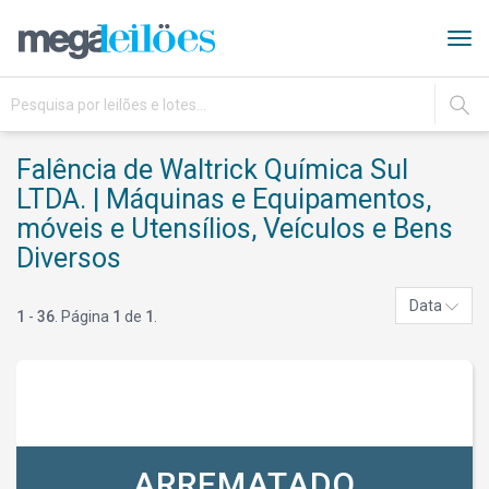
Tog
navi
IR
Falência de Waltrick Química Sul
LTDA. | Máquinas e Equipamentos,
móveis e Utensílios, Veículos e Bens
Diversos
Data
1
-
36
. Página
1
de
1
.
ARREMATADO