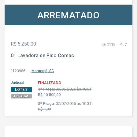
ARREMATADO
R$ 5.250,00
2118
7
01 Lavadora de Piso Comac
J123986
Maracajá, SC
Judicial
FINALIZADO
1ª Praça:
09/06/2026 às 10:31
LOTE 3
R$ 10.500,00
3 PRAÇAS
3ª Praça:
02/07/2026 às 10:31
R$ 1,00