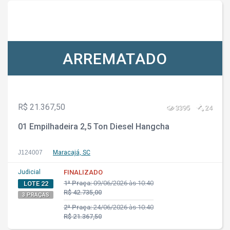
ARREMATADO
R$ 21.367,50
3395
24
01 Empilhadeira 2,5 Ton Diesel Hangcha
J124007
Maracajá, SC
Judicial
FINALIZADO
1ª Praça:
09/06/2026 às 10:40
LOTE 22
R$ 42.735,00
3 PRAÇAS
2ª Praça:
24/06/2026 às 10:40
R$ 21.367,50