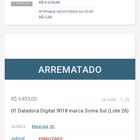
R$ 9.670,00
3 PRAÇAS
3ª Praça:
02/07/2026 às 10:42
R$ 1,00
ARREMATADO
R$ 4.835,00
2480
29
01 Datadora Digital 9018 marca Soma Sul (Lote 26)
J124011
Maracajá, SC
Judicial
FINALIZADO