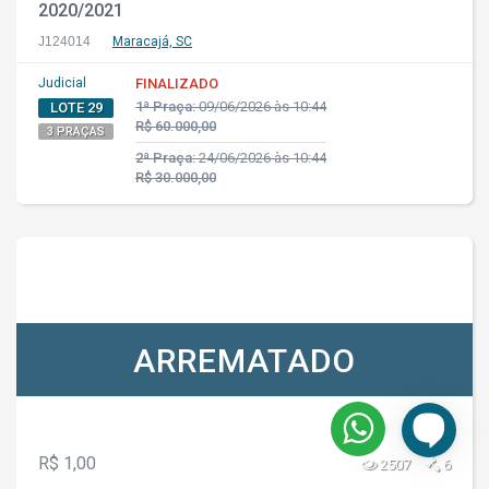
2020/2021
J124014
Maracajá, SC
Judicial
FINALIZADO
1ª Praça:
09/06/2026 às 10:44
LOTE 29
R$ 60.000,00
3 PRAÇAS
2ª Praça:
24/06/2026 às 10:44
R$ 30.000,00
ARREMATADO
R$ 1,00
2507
6