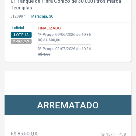
01 Tanque de Fibra Cônico de 30.000 litros marca
Tecniplas
J123997
Maracajá, SC
Judicial
FINALIZADO
1ª Praça:
09/06/2026 às 10:36
LOTE 13
R$ 31.500,00
3 PRAÇAS
3ª Praça:
02/07/2026 às 10:36
R$ 1,00
ARREMATADO
R$ 85.500,00
1574
8