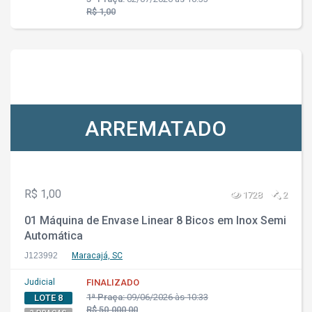
R$ 1,00
ARREMATADO
R$ 1,00
1728
2
01 Máquina de Envase Linear 8 Bicos em Inox Semi
Automática
J123992
Maracajá, SC
Judicial
FINALIZADO
1ª Praça:
09/06/2026 às 10:33
LOTE 8
R$ 50.000,00