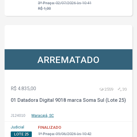
3ª Praça:
02/07/2026 às 10:41
R$ 1,00
ARREMATADO
R$ 4.835,00
2509
30
01 Datadora Digital 9018 marca Soma Sul (Lote 25)
J124010
Maracajá, SC
Judicial
FINALIZADO
1ª Praça:
09/06/2026 às 10:42
LOTE 25