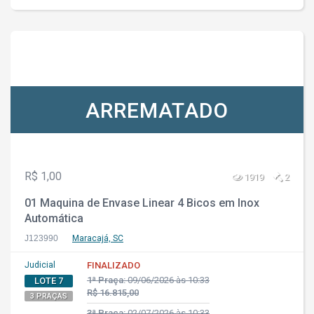
ARREMATADO
R$ 1,00
1919
2
01 Maquina de Envase Linear 4 Bicos em Inox
Automática
J123990
Maracajá, SC
Judicial
FINALIZADO
1ª Praça:
09/06/2026 às 10:33
LOTE 7
R$ 16.815,00
3 PRAÇAS
3ª Praça:
02/07/2026 às 10:33