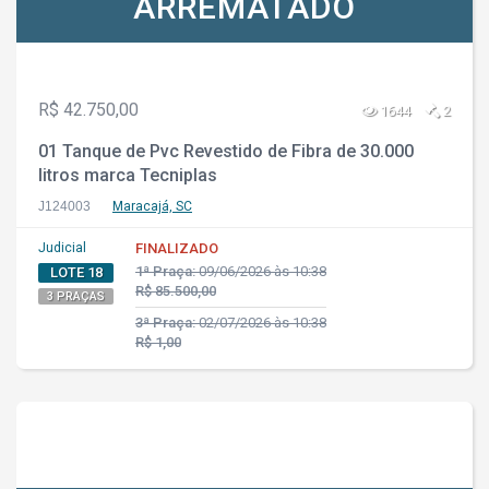
ARREMATADO
R$ 42.750,00
1644
2
01 Tanque de Pvc Revestido de Fibra de 30.000
litros marca Tecniplas
J124003
Maracajá, SC
Judicial
FINALIZADO
1ª Praça:
09/06/2026 às 10:38
LOTE 18
R$ 85.500,00
3 PRAÇAS
3ª Praça:
02/07/2026 às 10:38
R$ 1,00