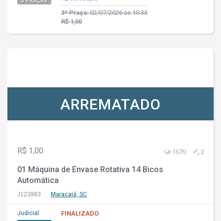
3 PRAÇAS
3ª Praça:
02/07/2026 às 10:33
R$ 1,00
ARREMATADO
R$ 1,00
1670
2
01 Máquina de Envase Rotativa 14 Bicos
Automática
J123993
Maracajá, SC
Judicial
FINALIZADO