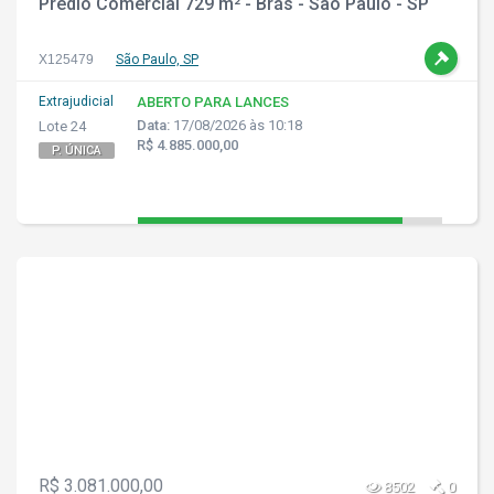
Prédio Comercial 729 m² - Brás - São Paulo - SP
X125479
São Paulo, SP
Extrajudicial
ABERTO PARA LANCES
Data:
17/08/2026 às 10:18
Lote 24
R$ 4.885.000,00
P. ÚNICA
R$ 3.081.000,00
8502
0