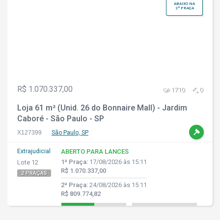
ABAIXO NA
2ª PRAÇA
R$ 1.070.337,00
1710
0
Loja 61 m² (Unid. 26 do Bonnaire Mall) - Jardim
Caboré - São Paulo - SP
X127399
São Paulo, SP
Extrajudicial
ABERTO PARA LANCES
1ª Praça:
17/08/2026 às 15:11
Lote 12
R$ 1.070.337,00
2 PRAÇAS
2ª Praça:
24/08/2026 às 15:11
R$ 809.774,82