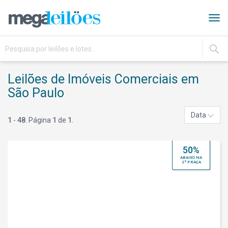
Tog
navi
IR
Leilões de Imóveis Comerciais em
São Paulo
Data
1
-
48
. Página
1
de
1
.
50%
ABAIXO NA
2ª PRAÇA