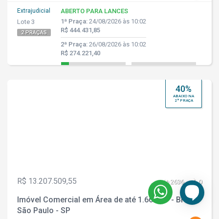
Extrajudicial
ABERTO PARA LANCES
1ª Praça:
24/08/2026 às 10:02
Lote 3
R$ 444.431,85
2 PRAÇAS
2ª Praça:
26/08/2026 às 10:02
R$ 274.221,40
40%
ABAIXO NA
2ª PRAÇA
R$ 13.207.509,55
2636
0
Imóvel Comercial em Área de até 1.669 m² - Brás -
São Paulo - SP