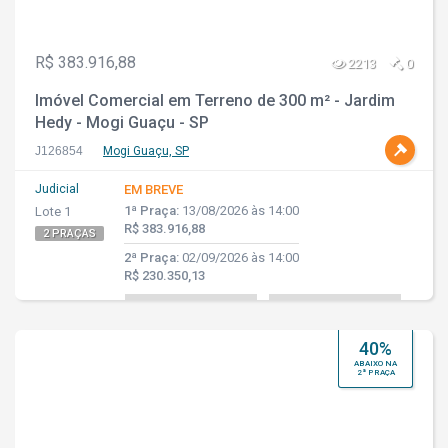
R$ 383.916,88
2213
0
Imóvel Comercial em Terreno de 300 m² - Jardim
Hedy - Mogi Guaçu - SP
J126854
Mogi Guaçu, SP
Judicial
EM BREVE
1ª Praça:
13/08/2026 às 14:00
Lote 1
R$ 383.916,88
2 PRAÇAS
2ª Praça:
02/09/2026 às 14:00
R$ 230.350,13
40%
ABAIXO NA
2ª PRAÇA