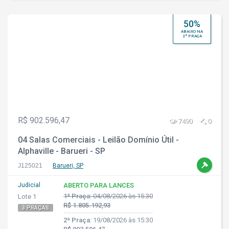
50%
ABAIXO NA
2ª PRAÇA
R$ 902.596,47
7490
0
04 Salas Comerciais - Leilão Domínio Útil -
Alphaville - Barueri - SP
J125021
Barueri, SP
Judicial
ABERTO PARA LANCES
1ª Praça:
04/08/2026 às 15:30
Lote 1
R$ 1.805.192,93
3 PRAÇAS
2ª Praça:
19/08/2026 às 15:30