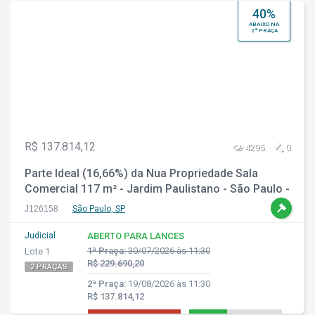
40%
ABAIXO NA
2ª PRAÇA
R$ 137.814,12
4295
0
Parte Ideal (16,66%) da Nua Propriedade Sala
Comercial 117 m² - Jardim Paulistano - São Paulo -
SP
J126158
São Paulo, SP
Judicial
ABERTO PARA LANCES
1ª Praça:
30/07/2026 às 11:30
Lote 1
R$ 229.690,20
2 PRAÇAS
2ª Praça:
19/08/2026 às 11:30
R$ 137.814,12