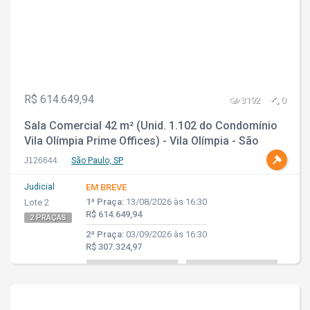
R$ 614.649,94
3192
0
Sala Comercial 42 m² (Unid. 1.102 do Condomínio
Vila Olímpia Prime Offices) - Vila Olímpia - São
Paulo - SP
J126644
São Paulo, SP
Judicial
EM BREVE
1ª Praça:
13/08/2026 às 16:30
Lote 2
R$ 614.649,94
2 PRAÇAS
2ª Praça:
03/09/2026 às 16:30
R$ 307.324,97