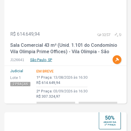
R$ 614.649,94
3257
0
Sala Comercial 43 m² (Unid. 1.101 do Condomínio
Vila Olímpia Prime Offices) - Vila Olímpia - São
Paulo - SP
J126641
São Paulo, SP
Judicial
EM BREVE
1ª Praça:
13/08/2026 às 16:30
Lote 1
R$ 614.649,94
2 PRAÇAS
2ª Praça:
03/09/2026 às 16:30
R$ 307.324,97
50%
ABAIXO NA
2ª PRAÇA