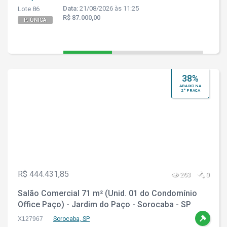
Data:
21/08/2026 às 11:25
Lote 86
R$ 87.000,00
P. ÚNICA
38%
ABAIXO NA
2ª PRAÇA
R$ 444.431,85
263
0
Salão Comercial 71 m² (Unid. 01 do Condomínio
Office Paço) - Jardim do Paço - Sorocaba - SP
X127967
Sorocaba, SP