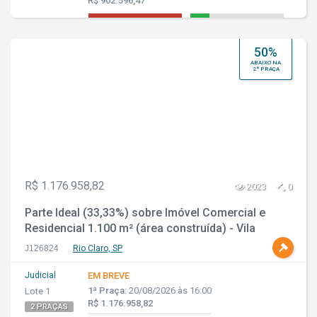
R$ 902.596,47
50%
ABAIXO NA
2ª PRAÇA
R$ 1.176.958,82
2023
0
Parte Ideal (33,33%) sobre Imóvel Comercial e
Residencial 1.100 m² (área construída) - Vila
Aparecida - Rio Claro - SP
J126824
Rio Claro, SP
Judicial
EM BREVE
1ª Praça:
20/08/2026 às 16:00
Lote 1
R$ 1.176.958,82
2 PRAÇAS