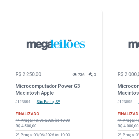
R$ 2.250,00
R$ 2.000,
736
0
Microcomputador Power G3
Microcom
Macintosh Apple
Macintos
J123894
São Paulo, SP
J123895
FINALIZADO
FINALIZAD
1ª Praça:
18/05/2026 às 10:00
1ª Praça:
18
R$ 4.500,00
R$ 4.000,00
2ª Praça:
09/06/2026 às 10:00
2ª Praça:
09