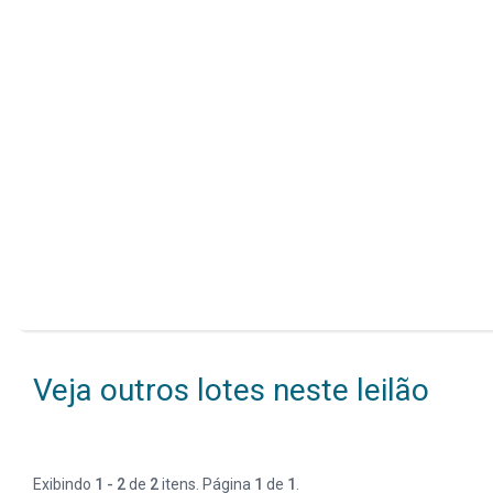
Veja outros lotes neste leilão
Exibindo
1 - 2
de
2
itens. Página
1
de
1
.