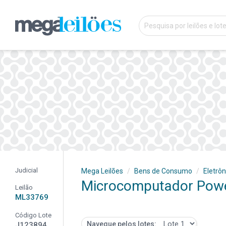
Judicial
Mega Leilões
Bens de Consumo
Eletrôn
Microcomputador Powe
Leilão
ML33769
Código Lote
Navegue pelos lotes:
J123894