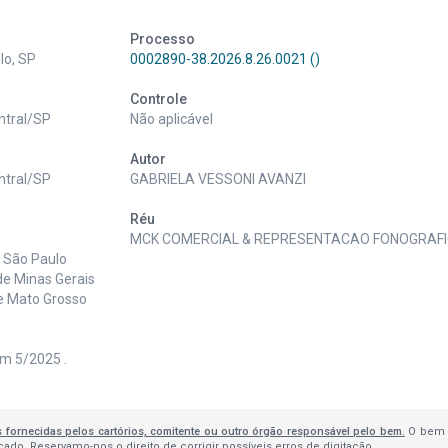
Processo
lo, SP
0002890-38.2026.8.26.0021 ()
Controle
ntral/SP
Não aplicável
Autor
ntral/SP
GABRIELA VESSONI AVANZI
Réu
MCK COMERCIAL & REPRESENTACAO FONOGRAFI
e São Paulo
de Minas Gerais
de Mato Grosso
em 5/2025 .
s fornecidas pelos cartórios, comitente ou outro órgão responsável pelo bem.
O bem 
do. Reservamo-nos o direito de corrigir possíveis erros de digitação.