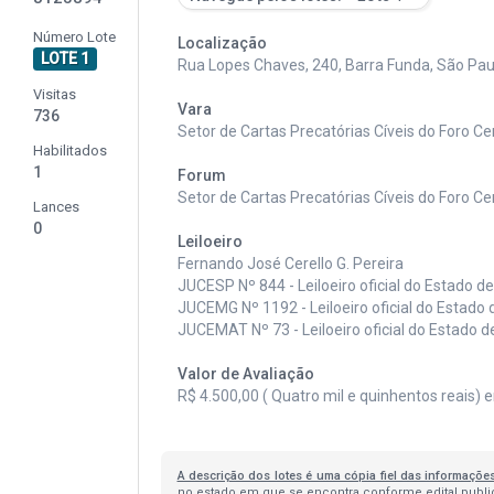
Número Lote
Localização
LOTE 1
Rua Lopes Chaves, 240, Barra Funda, São Pau
Visitas
Vara
736
Setor de Cartas Precatórias Cíveis do Foro Ce
Habilitados
1
Forum
Setor de Cartas Precatórias Cíveis do Foro Ce
Lances
0
Leiloeiro
Fernando José Cerello G. Pereira
JUCESP Nº 844 - Leiloeiro oficial do Estado d
JUCEMG Nº 1192 - Leiloeiro oficial do Estado 
JUCEMAT Nº 73 - Leiloeiro oficial do Estado 
Valor de Avaliação
R$ 4.500,00 ( Quatro mil e quinhentos reais) 
A descrição dos lotes é uma cópia fiel das informaçõe
no estado em que se encontra conforme edital publica