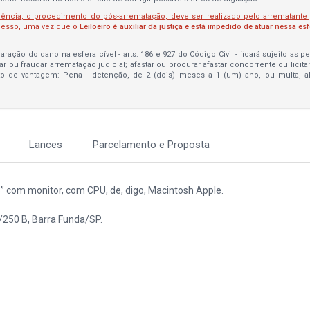
lência, o procedimento do pós-arrematação, deve ser realizado pelo arrematante
ocesso, uma vez que
o Leiloeiro é auxiliar da justiça e está impedido de atuar nessa es
ração do dano na esfera cível - arts. 186 e 927 do Código Civil - ficará sujeito as 
bar ou fraudar arrematação judicial; afastar ou procurar afastar concorrente ou licit
to de vantagem: Pena - detenção, de 2 (dois) meses a 1 (um) ano, ou multa, 
Lances
Parcelamento e Proposta
com monitor, com CPU, de, digo, Macintosh Apple.
250 B, Barra Funda/SP.