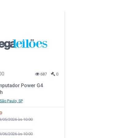
00
687
0
putador Power G4
h
São Paulo, SP
O
/05/2026 às 10:00
/06/2026 às 10:00